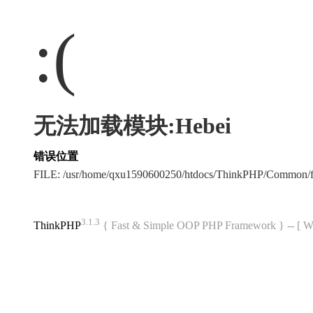
:(
无法加载模块:Hebei
错误位置
FILE: /usr/home/qxu1590600250/htdocs/ThinkPHP/Common/
3.1.3
ThinkPHP
{ Fast & Simple OOP PHP Framework } -- 