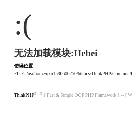
:(
无法加载模块:Hebei
错误位置
FILE: /usr/home/qxu1590600250/htdocs/ThinkPHP/Common/
3.1.3
ThinkPHP
{ Fast & Simple OOP PHP Framework } -- 