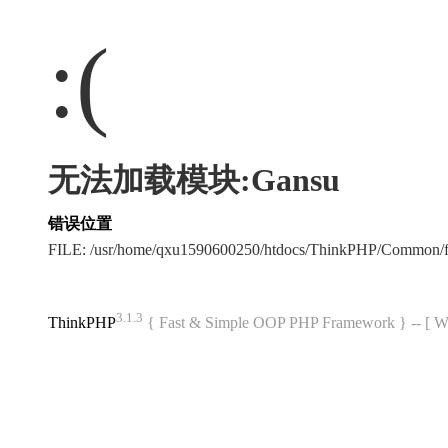
:(
无法加载模块:Gansu
错误位置
FILE: /usr/home/qxu1590600250/htdocs/ThinkPHP/Common/
3.1.3
ThinkPHP
{ Fast & Simple OOP PHP Framework } -- 