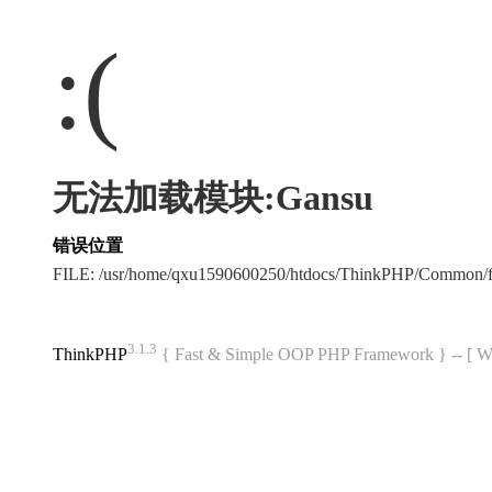
:(
无法加载模块:Gansu
错误位置
FILE: /usr/home/qxu1590600250/htdocs/ThinkPHP/Common/
3.1.3
ThinkPHP
{ Fast & Simple OOP PHP Framework } -- 