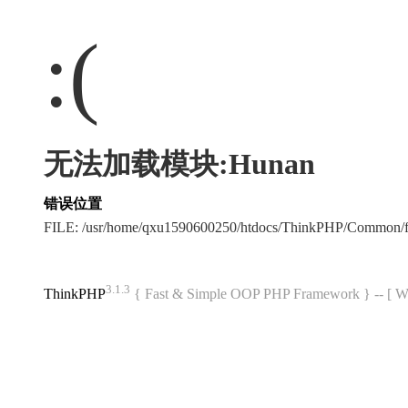
:(
无法加载模块:Hunan
错误位置
FILE: /usr/home/qxu1590600250/htdocs/ThinkPHP/Common/
3.1.3
ThinkPHP
{ Fast & Simple OOP PHP Framework } -- 