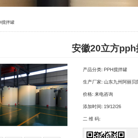
H搅拌罐
安徽20立方pp
产品分类:
PPH搅拌罐
生产厂家:
山东九州阿丽贝
价格:
来电咨询
添加时间:
19/12/26
二 维 码: