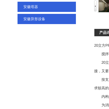
安徽塔器
安徽异形设备
产品
20立方
搅拌
20立方
接，又要
按支承
求较高的
内构件
为消除2