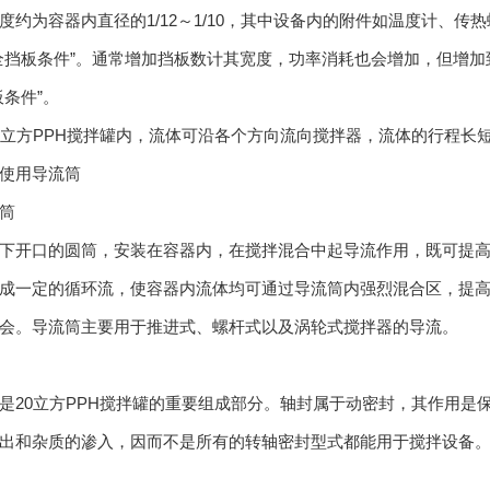
度约为容器内直径的1/12～1/10，其中设备内的附件如温度计、
全挡板条件”。通常增加挡板数计其宽度，功率消耗也会增加，但增
板条件”。
方PPH搅拌罐内，流体可沿各个方向流向搅拌器，流体的行程长
使用导流筒
筒
开口的圆筒，安装在容器内，在搅拌混合中起导流作用，既可提高
成一定的循环流，使容器内流体均可通过导流筒内强烈混合区，提
会。导流筒主要用于推进式、螺杆式以及涡轮式搅拌器的导流。
0立方PPH搅拌罐的重要组成部分。轴封属于动密封，其作用是
出和杂质的渗入，因而不是所有的转轴密封型式都能用于搅拌设备