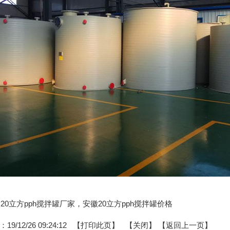
安徽20立方pph搅拌罐厂家，安徽20立方pph搅拌罐价格
9/12/26 09:24:12 【
打印此页
】 【
关闭
】
【返回上一页】