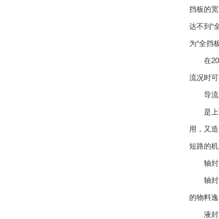
挡板的宽
达不到“
为“全挡
在20立
流况时可
导流
是上下
用，又造
短路的机
轴封
轴封是2
的物料逸
液封