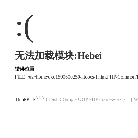
:(
无法加载模块:Hebei
错误位置
FILE: /usr/home/qxu1590600250/htdocs/ThinkPHP/Common/
3.1.3
ThinkPHP
{ Fast & Simple OOP PHP Framework } -- 