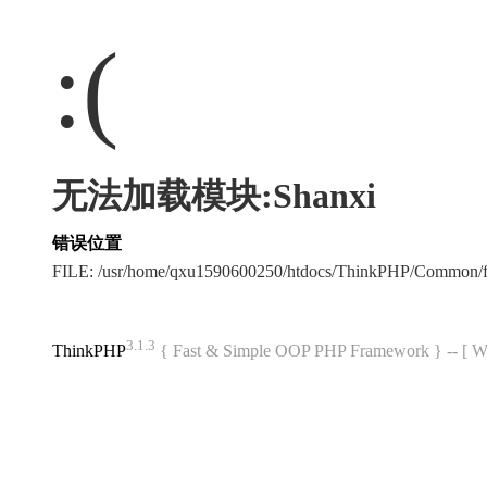
:(
无法加载模块:Shanxi
错误位置
FILE: /usr/home/qxu1590600250/htdocs/ThinkPHP/Common/
3.1.3
ThinkPHP
{ Fast & Simple OOP PHP Framework } -- 