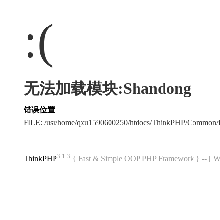
:(
无法加载模块:Shandong
错误位置
FILE: /usr/home/qxu1590600250/htdocs/ThinkPHP/Common/
3.1.3
ThinkPHP
{ Fast & Simple OOP PHP Framework } -- 