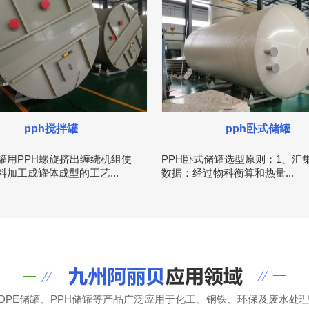
pph搅拌罐
pph卧式储罐
拌罐用PPH螺旋挤出缠绕机组使
PPH卧式储罐选型原则：1、汇
料加工成罐体成型的工艺...
数据：经过物科衡算和热量...
HDPE储罐、PPH储罐等产品广泛应用于化工、钢铁、环保及废水处