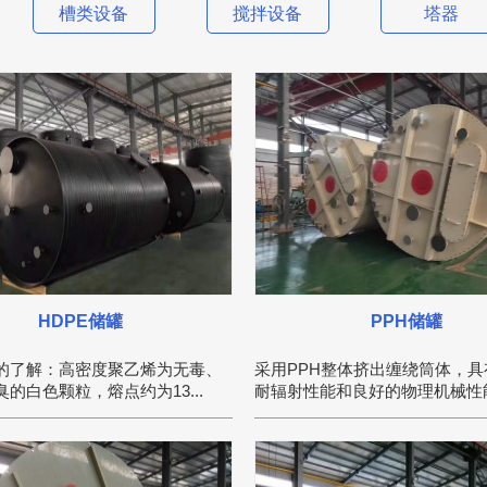
槽类设备
搅拌设备
塔器
HDPE储罐
PPH储罐
的了解：高密度聚乙烯为无毒、
采用PPH整体挤出缠绕筒体，具
的白色颗粒，熔点约为13...
耐辐射性能和良好的物理机械性能，