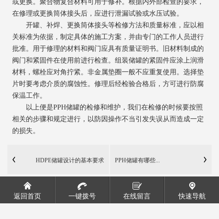
或更换。聚合物复合材料可用于修补。根据内外部检查的要求，
在修理或更换筒体接头后，应进行泄漏试验或水压试验。
开罐、补焊、更换筒体接头等检修方法和质量标准，应以相
关标准为依据，制定具体的施工方案，并由专门的工作人员进行
批准。用于修理的材料和阀门应具有质量证明书。旧材料制成的
阀门和紧固件在使用前进行检查。组装储罐的紧固件应涂上润滑
材料，螺栓应对角拧紧。非金属垫圈一般不应重复使用。选择垫
片时要考虑介质的腐蚀性。修理后经检验合格后，方可进行防腐
保温工作。
以上便是PPH储罐的检修和维护，我们在检修的时候要按照
相关的步骤和规定进行，以防因操作不当引发失误从而造成一定
的损失。
HDPE储罐设计的基本要求
PPH储罐有哪些...
返回首页
一键拨号
在线留言
快速导航