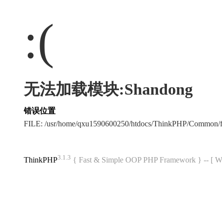
:(
无法加载模块:Shandong
错误位置
FILE: /usr/home/qxu1590600250/htdocs/ThinkPHP/Common/
3.1.3
ThinkPHP
{ Fast & Simple OOP PHP Framework } -- 