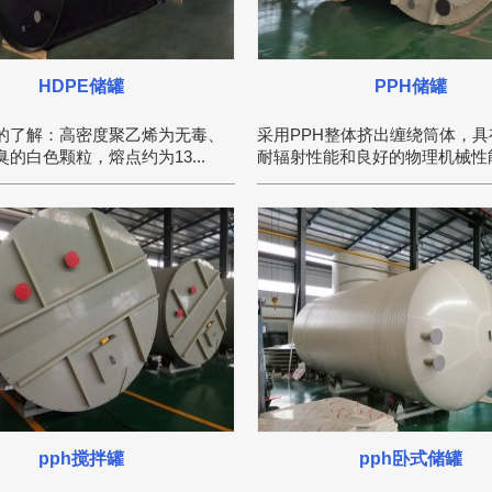
HDPE储罐
PPH储罐
的了解：高密度聚乙烯为无毒、
采用PPH整体挤出缠绕筒体，具
的白色颗粒，熔点约为13...
耐辐射性能和良好的物理机械性能，
pph搅拌罐
pph卧式储罐